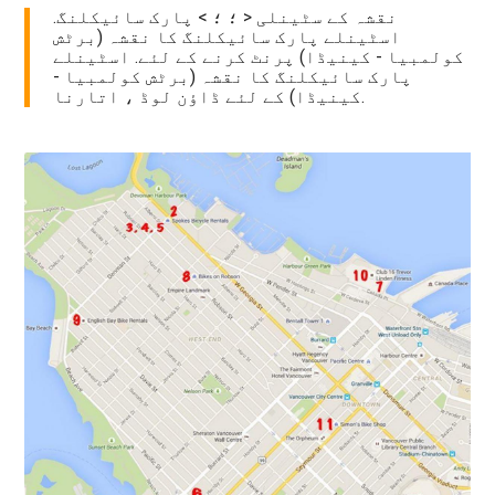
نقشہ کے سٹینلی < ؛ ؛ > پارک سائیکلنگ.
اسٹینلے پارک سائیکلنگ کا نقشہ (برٹش
کولمبیا - کینیڈا) پرنٹ کرنے کے لئے. اسٹینلے
پارک سائیکلنگ کا نقشہ (برٹش کولمبیا -
کینیڈا) کے لئے ڈاؤن لوڈ ، اتارنا.