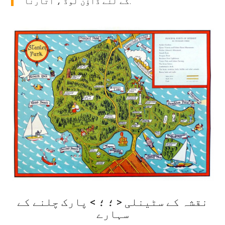
کے لئے ڈاؤن لوڈ ، اتارنا.
نقشہ کے سٹینلی < ؛ ؛ > پارک چلنے کے
سہارے