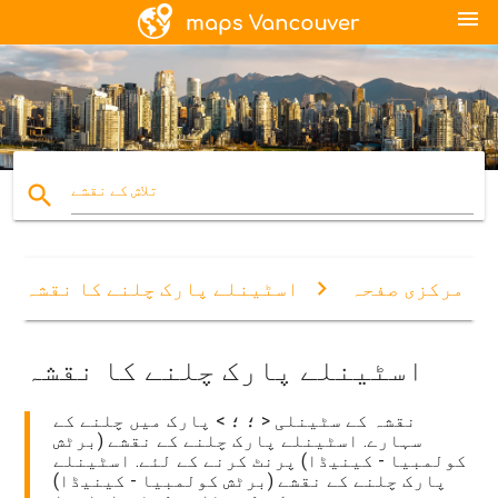
menu
search
تلاش کے نقشے
مرکزی صفحہ
اسٹینلے پارک چلنے کا نقشہ
اسٹینلے پارک چلنے کا نقشہ
نقشہ کے سٹینلی < ؛ ؛ > پارک میں چلنے کے
سہارے. اسٹینلے پارک چلنے کے نقشے (برٹش
کولمبیا - کینیڈا) پرنٹ کرنے کے لئے. اسٹینلے
پارک چلنے کے نقشے (برٹش کولمبیا - کینیڈا)