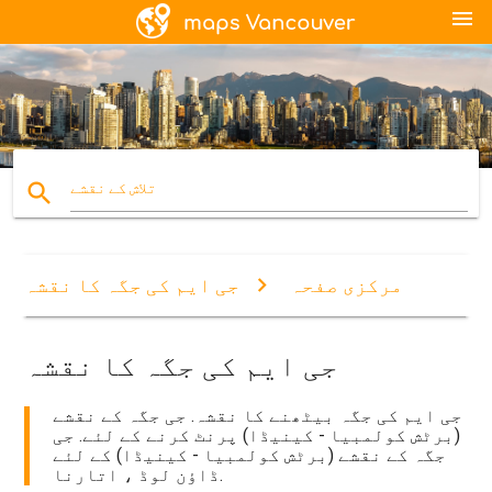
menu
search
تلاش کے نقشے
مرکزی صفحہ
جی ایم کی جگہ کا نقشہ
جی ایم کی جگہ کا نقشہ
جی ایم کی جگہ بیٹھنے کا نقشہ. جی جگہ کے نقشے
(برٹش کولمبیا - کینیڈا) پرنٹ کرنے کے لئے. جی
جگہ کے نقشے (برٹش کولمبیا - کینیڈا) کے لئے
ڈاؤن لوڈ ، اتارنا.