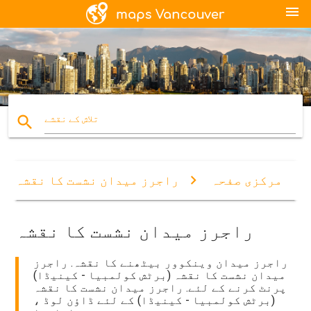
menu
search
تلاش کے نقشے
مرکزی صفحہ
راجرز میدان نشست کا نقشہ
راجرز میدان نشست کا نقشہ
راجرز میدان وینکوور بیٹھنے کا نقشہ. راجرز
میدان نشست کا نقشہ (برٹش کولمبیا - کینیڈا)
پرنٹ کرنے کے لئے. راجرز میدان نشست کا نقشہ
(برٹش کولمبیا - کینیڈا) کے لئے ڈاؤن لوڈ ،