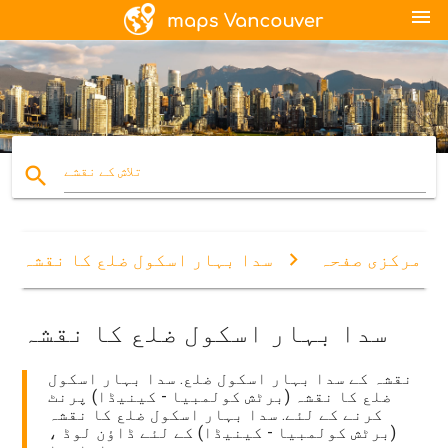
menu
search
تلاش کے نقشے
مرکزی صفحہ
سدا بہار اسکول ضلع کا نقشہ
سدا بہار اسکول ضلع کا نقشہ
نقشہ کے سدا بہار اسکول ضلع. سدا بہار اسکول
ضلع کا نقشہ (برٹش کولمبیا - کینیڈا) پرنٹ
کرنے کے لئے. سدا بہار اسکول ضلع کا نقشہ
(برٹش کولمبیا - کینیڈا) کے لئے ڈاؤن لوڈ ،