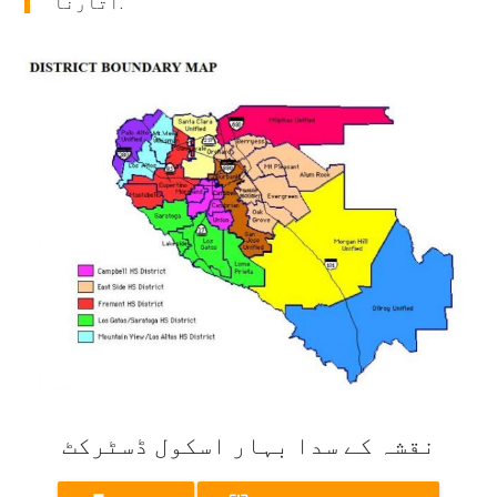
اتارنا.
نقشہ کے سدا بہار اسکول ڈسٹرکٹ