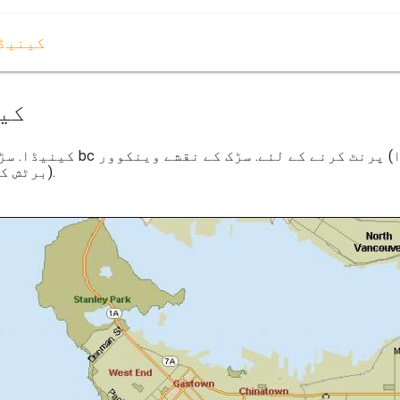
سڑک کے نقشے وینکوور bc 
سڑک کے نق
(برٹش کولمبیا - کینیڈا) کے لئے ڈاؤن لوڈ ، اتارنا.