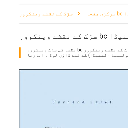
کینیڈا
مرکزی صفحہ
شے وینکوور bc کینیڈا
نقشہ کی سڑک وینکوور bc کینیڈا. سڑک کے نقشے وینکوور bc کینیڈا (برٹش کولمبیا - کینیڈا) پرنٹ کرنے کے لئے. سڑک کے نقشے وینکوور bc کینیڈا