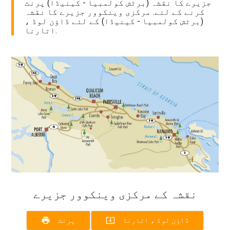
جزیرے کا نقشہ (برٹش کولمبیا - کینیڈا) پرنٹ
کرنے کے لئے. مرکزی وینکوور جزیرے کا نقشہ
(برٹش کولمبیا - کینیڈا) کے لئے ڈاؤن لوڈ ،
اتارنا.
نقشہ کے مرکزی وینکوور جزیرے
print
system_update_alt
ڈاؤن لوڈ ، اتارنا
پرنٹ