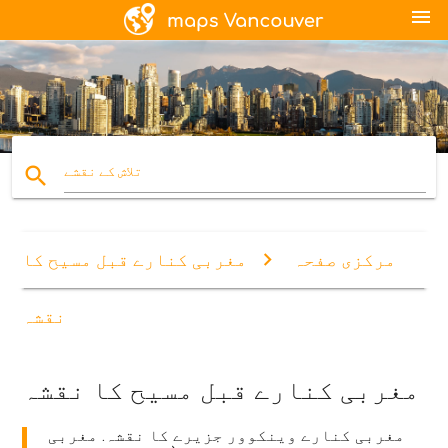
menu
search
تلاش کے نقشے
مرکزی صفحہ
مغربی کنارے قبل مسیح کا
نقشہ
مغربی کنارے قبل مسیح کا نقشہ
مغربی کنارے وینکوور جزیرے کا نقشہ. مغربی