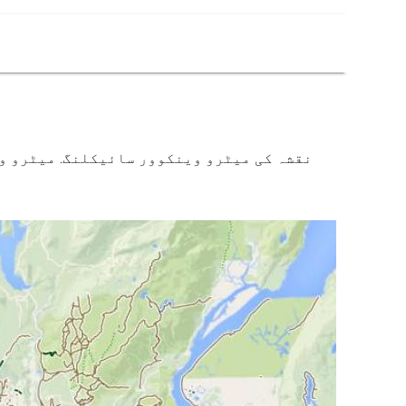
نقشہ کی میٹرو وینکوور سائیکلنگ. میٹرو وی