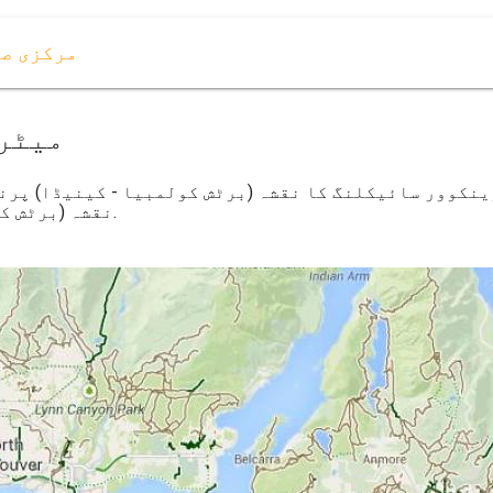
مرکزی ص
میٹرو
نکوور سائیکلنگ کا نقشہ (برٹش کولمبیا - کینیڈا) پرن
نقشہ (برٹش کولمبیا - کینیڈا) کے لئے ڈاؤن لوڈ ، اتارنا.