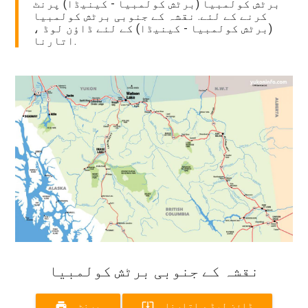
برٹش کولمبیا (برٹش کولمبیا - کینیڈا) پرنٹ
کرنے کے لئے. نقشہ کے جنوبی برٹش کولمبیا
(برٹش کولمبیا - کینیڈا) کے لئے ڈاؤن لوڈ ،
اتارنا.
نقشہ کے جنوبی برٹش کولمبیا
print
system_update_alt
ڈاؤن لوڈ ، اتارنا
پرنٹ