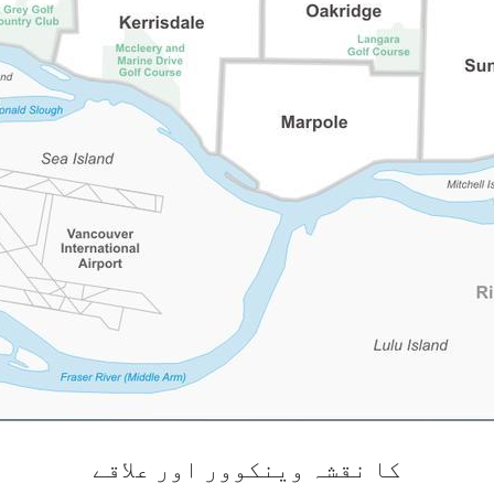
کا نقشہ وینکوور اور علاقے