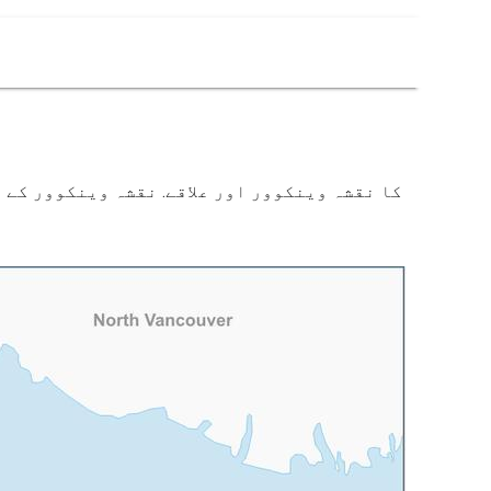
کا نقشہ وینکوور اور علاقے. نقشہ وینکوور کے ع