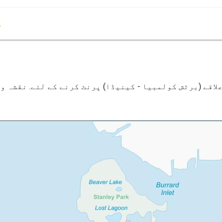
م
لاقے (برٹش کولمبیا - کینیڈا) پرنٹ کرنے کے لئے. نقشہ و