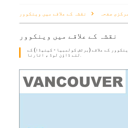
رکزی صفحہ
نقشہ کے علاقے میں وینکوور
نقشہ کے علاقے میں وینکوور
ینکوور کے علاقے (برٹش کولمبیا - کینیڈا) کے
لئے ڈاؤن لوڈ ، اتارنا.