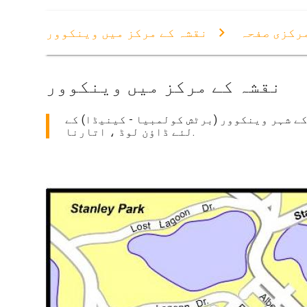
رکزی صفحہ
نقشہ کے مرکز میں وینکوور
نقشہ کے مرکز میں وینکوور
کے شہر وینکوور (برٹش کولمبیا - کینیڈا) کے
لئے ڈاؤن لوڈ ، اتارنا.