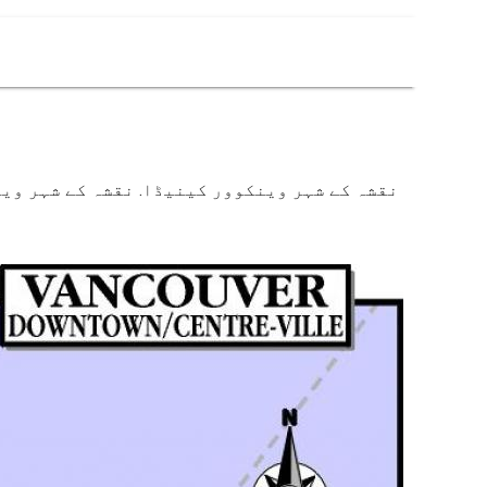
نقشہ کے شہر وینکوور کینیڈا. نقشہ کے شہر وین