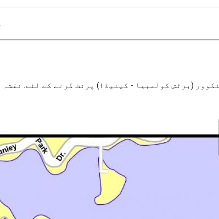
م
کوور (برٹش کولمبیا - کینیڈا) پرنٹ کرنے کے لئے. نقشہ 