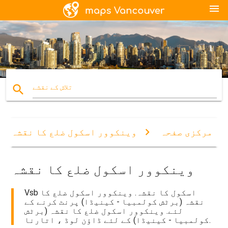
menu
search
تلاش کے نقشے
مرکزی صفحہ
وینکوور اسکول ضلع کا نقشہ
وینکوور اسکول ضلع کا نقشہ
Vsb اسکول کا نقشہ. وینکوور اسکول ضلع کا
نقشہ (برٹش کولمبیا - کینیڈا) پرنٹ کرنے کے
لئے. وینکوور اسکول ضلع کا نقشہ (برٹش
کولمبیا - کینیڈا) کے لئے ڈاؤن لوڈ ، اتارنا.