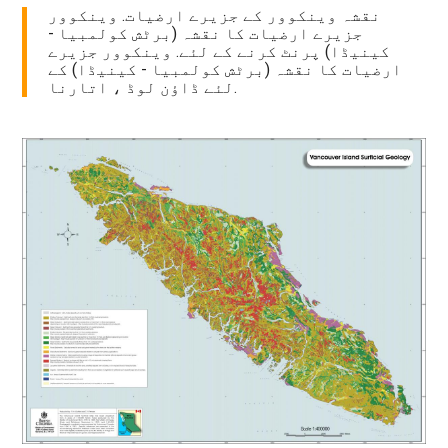
نقشہ وینکوور کے جزیرے ارضیات. وینکوور
جزیرے ارضیات کا نقشہ (برٹش کولمبیا -
کینیڈا) پرنٹ کرنے کے لئے. وینکوور جزیرے
ارضیات کا نقشہ (برٹش کولمبیا - کینیڈا) کے
لئے ڈاؤن لوڈ ، اتارنا.