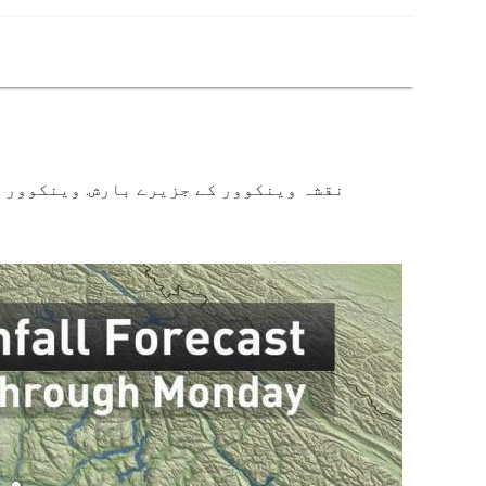
نقشہ وینکوور کے جزیرے بارش. وینکوور ج