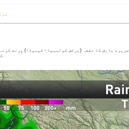
مرک
زیرے بارش کا نقشہ (برٹش کولمبیا - کینیڈا) پرنٹ کرنے 
کولمبیا - کینیڈا) کے لئے ڈاؤن لوڈ ، اتارنا.