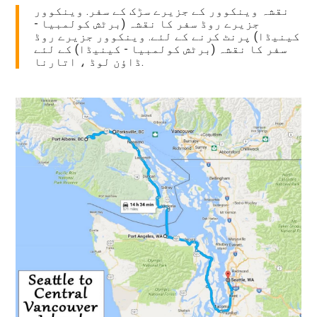
نقشہ وینکوور کے جزیرے سڑک کے سفر. وینکوور
جزیرے روڈ سفر کا نقشہ (برٹش کولمبیا -
کینیڈا) پرنٹ کرنے کے لئے. وینکوور جزیرے روڈ
سفر کا نقشہ (برٹش کولمبیا - کینیڈا) کے لئے
ڈاؤن لوڈ ، اتارنا.