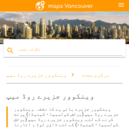
menu
search
تلاش کے نقشے
مرکزی صفحہ
وینکوور جزیرے روڈ میپ
وینکوور جزیرے روڈ میپ
وینکوور جزیرے ہائی وے کا نقشہ. وینکوور
جزیرے روڈ میپ (برٹش کولمبیا - کینیڈا) پرنٹ
کرنے کے لئے. وینکوور جزیرے روڈ میپ (برٹش
کولمبیا - کینیڈا) کے لئے ڈاؤن لوڈ ، اتارنا.