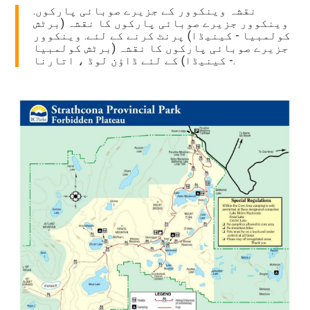
نقشہ وینکوور کے جزیرے صوبائی پارکوں.
وینکوور جزیرے صوبائی پارکوں کا نقشہ (برٹش
کولمبیا - کینیڈا) پرنٹ کرنے کے لئے. وینکوور
جزیرے صوبائی پارکوں کا نقشہ (برٹش کولمبیا
- کینیڈا) کے لئے ڈاؤن لوڈ ، اتارنا.