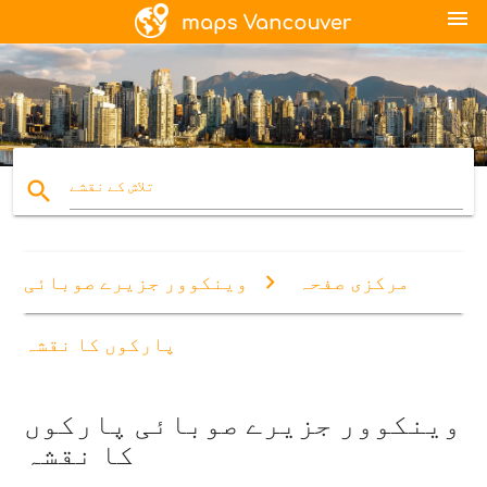
menu
search
تلاش کے نقشے
مرکزی صفحہ
وینکوور جزیرے صوبائی
پارکوں کا نقشہ
وینکوور جزیرے صوبائی پارکوں
کا نقشہ