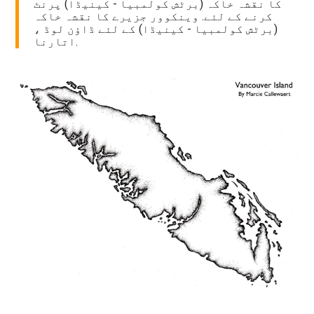
کا نقشہ خاکہ (برٹش کولمبیا - کینیڈا) پرنٹ
کرنے کے لئے. وینکوور جزیرے کا نقشہ خاکہ
(برٹش کولمبیا - کینیڈا) کے لئے ڈاؤن لوڈ ،
اتارنا.