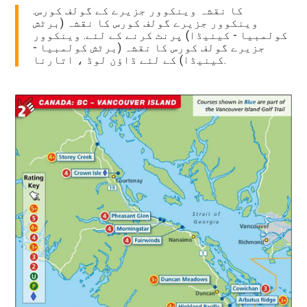
کا نقشہ وینکوور جزیرے کے گولف کورس.
وینکوور جزیرے گولف کورس کا نقشہ (برٹش
کولمبیا - کینیڈا) پرنٹ کرنے کے لئے. وینکوور
جزیرے گولف کورس کا نقشہ (برٹش کولمبیا -
کینیڈا) کے لئے ڈاؤن لوڈ ، اتارنا.