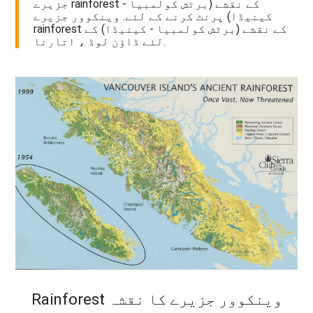
جزیرے rainforest کے نقشے (برٹش کولمبیا -
کینیڈا) پرنٹ کرنے کے لئے. وینکوور جزیرے
rainforest کے نقشے (برٹش کولمبیا - کینیڈا) کے
لئے ڈاؤن لوڈ ، اتارنا.
Rainforest وینکوور جزیرے کا نقشہ