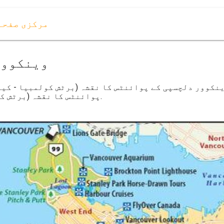
مرکزی صفحہ
وینکوور
نکوور دلچسپی کے پوائنٹس کا نقشہ (برٹش کولمبیا - کین
پوائنٹس کا نقشہ (برٹش کولمبیا - کینیڈا) کے لئے ڈاؤن لوڈ ، اتارنا.