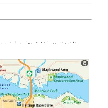
نقشہ وینکوور کے دلچسپی کے پوائنٹس. وی