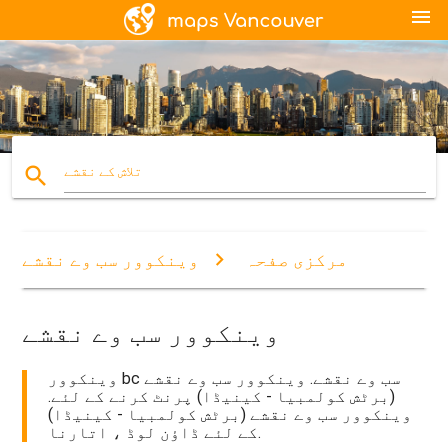
menu
search
تلاش کے نقشے
مرکزی صفحہ
وینکوور سب وے نقشے
وینکوور سب وے نقشے
وینکوور bc سب وے نقشے. وینکوور سب وے نقشے
(برٹش کولمبیا - کینیڈا) پرنٹ کرنے کے لئے.
وینکوور سب وے نقشے (برٹش کولمبیا - کینیڈا)
کے لئے ڈاؤن لوڈ ، اتارنا.