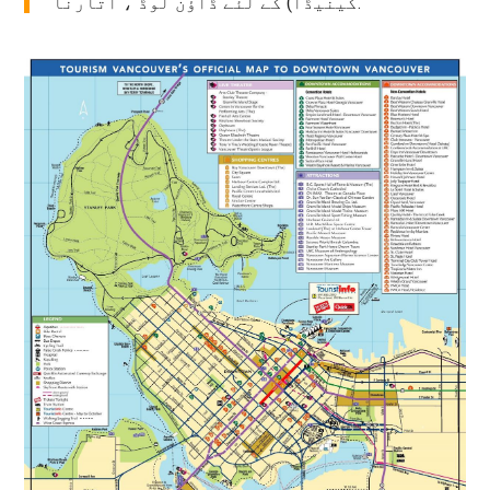
کینیڈا) کے لئے ڈاؤن لوڈ ، اتارنا.