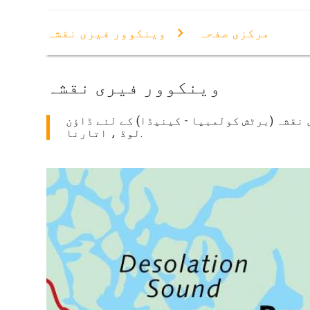
مرکزی صفحہ
وینکوور فیری نقشہ
وینکوور فیری نقشہ
نقشہ (برٹش کولمبیا - کینیڈا) کے لئے ڈاؤن
لوڈ ، اتارنا.