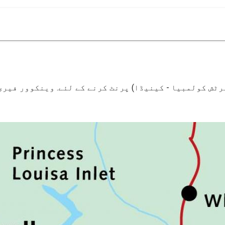
ٹش کولمبیا - کینیڈا) پرنٹ کرنے کے لئے. وینکوور فیری 