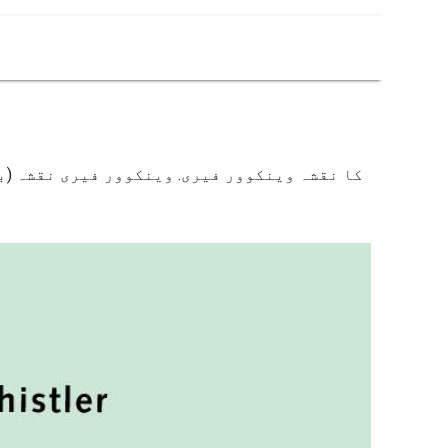
کا نقشہ وینکوور فیری. وینکوور فیری نقشہ (بر