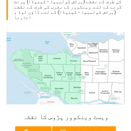
کی طرف کے نقشے (برٹش کولمبیا - کینیڈا) پرنٹ
کرنے کے لئے. وینکوور کے مغرب کی طرف کے نقشے
(برٹش کولمبیا - کینیڈا) کے لئے ڈاؤن لوڈ ،
اتارنا.
ویسٹ وینکوور پڑوس کا نقشہ