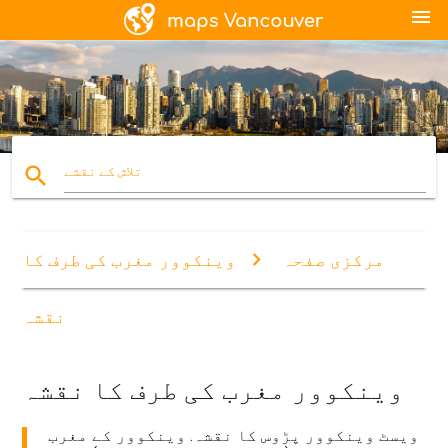
menu
search
تلاش کے نقشے
مرکزی صفحہ
وینکوور مغرب کی طرف کا
نقشہ
وینکوور مغرب کی طرف کا نقشہ
ویسٹ وینکوور پڑوس کا نقشہ. وینکوور کے مغرب