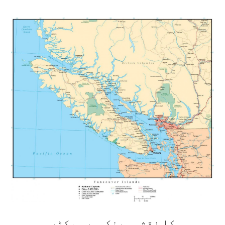
کا نقشہ وینکوور ویکٹر