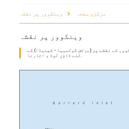
مرکزی صفحہ
وینکوور پر نقشہ
وینکوور پر نقشہ
وور کے نقشے پر (برٹش کولمبیا - کینیڈا) کے
لئے ڈاؤن لوڈ ، اتارنا.