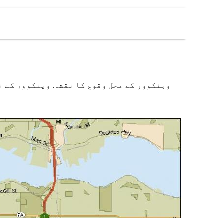
وینکوور کے محل وقوع کا نقشہ. وینکوور کے نق