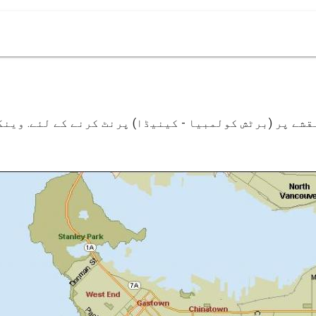
شے پر (برٹش کولمبیا - کینیڈا) پرنٹ کرنے کے لئے. وینک