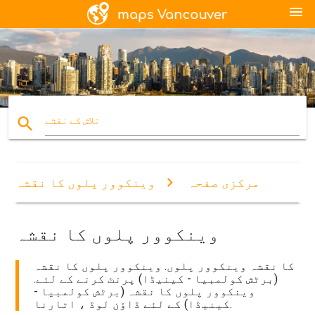
menu
search
تلاش کے نقشے
مرکزی صفحہ
وینکوور پلوں کا نقشہ
وینکوور پلوں کا نقشہ
کا نقشہ وینکوور پلوں. وینکوور پلوں کا نقشہ
(برٹش کولمبیا - کینیڈا) پرنٹ کرنے کے لئے.
وینکوور پلوں کا نقشہ (برٹش کولمبیا -
کینیڈا) کے لئے ڈاؤن لوڈ ، اتارنا.