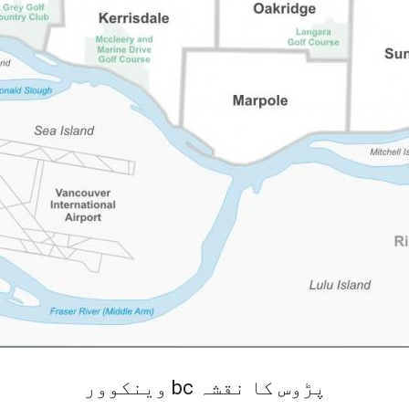
وینکوور bc پڑوس کا نقشہ