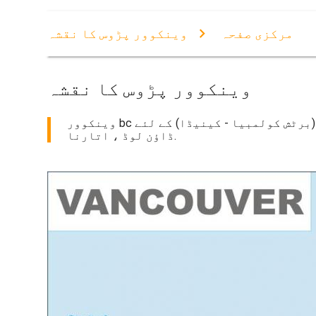
مرکزی صفحہ
وینکوور پڑوس کا نقشہ
وینکوور پڑوس کا نقشہ
وینکوور bc پڑوس کا نقشہ. وینکوور پڑوس نقشہ (برٹش کولمبیا - کینیڈا) پرنٹ کرنے کے لئے. وینکوور پڑوس نقشہ (برٹش کولمبیا - کینیڈا) کے لئے
ڈاؤن لوڈ ، اتارنا.