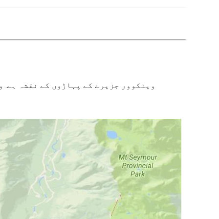
وینکوور جزیرے کے پہاڑوں کے نقشہ ہے. و