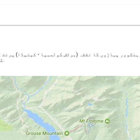
ینکوور پہاڑوں کا نقشہ (برٹش کولمبیا - کینیڈا) پرنٹ ک
کولمبیا - کینیڈا) کے لئے ڈاؤن لوڈ ، اتارنا.