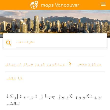
menu
search
تلاش کے نقشے
مرکزی صفحہ
وینکوور کروز جہاز ٹرمینل
کا نقشہ
وینکوور کروز جہاز ٹرمینل کا
نقشہ