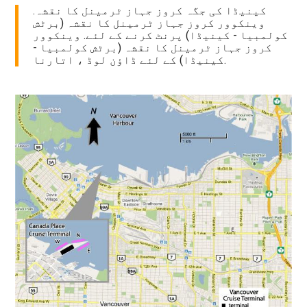
کینیڈا کی جگہ کروز جہاز ٹرمینل کا نقشہ.
وینکوور کروز جہاز ٹرمینل کا نقشہ (برٹش
کولمبیا - کینیڈا) پرنٹ کرنے کے لئے. وینکوور
کروز جہاز ٹرمینل کا نقشہ (برٹش کولمبیا -
کینیڈا) کے لئے ڈاؤن لوڈ ، اتارنا.