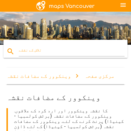
menu
search
تلاش کے نقشے
مرکزی صفحہ
وینکوور کے مضافات نقشہ
وینکوور کے مضافات نقشہ
کا نقشہ وینکوور اور ارد گرد کے علاقوں.
وینکوور کے مضافات نقشہ (برٹش کولمبیا -
کینیڈا) پرنٹ کرنے کے لئے. وینکوور کے مضافات
نقشہ (برٹش کولمبیا - کینیڈا) کے لئے ڈاؤن