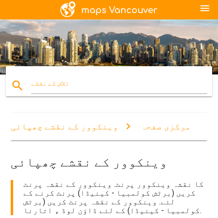
menu
search
تلاش کے نقشے
مرکزی صفحہ
وینکوور کے نقشے چھپائی
وینکوور کے نقشے چھپائی
کا نقشہ وینکوور پرنٹ. وینکوور کے نقشہ پرنٹ
کریں (برٹش کولمبیا - کینیڈا) پرنٹ کرنے کے
لئے. وینکوور کے نقشہ پرنٹ کریں (برٹش
کولمبیا - کینیڈا) کے لئے ڈاؤن لوڈ ، اتارنا.