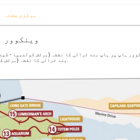
مرکزی صفحہ
وینکوور ہ
وور ہاپ پر ہاپ بند ٹرالی کا نقشہ (برٹش کولمبیا - کین
بند ٹرالی کا نقشہ (برٹش کولمبیا - کینیڈا) کے لئے ڈاؤن لوڈ ، اتارنا.