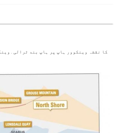
کا نقشہ وینکوور ہاپ پر ہاپ بند ٹرالی . وینک