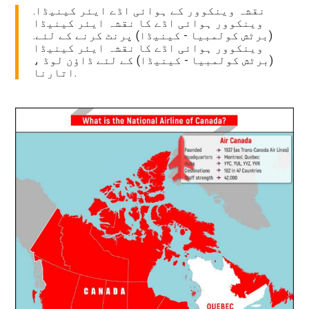
نقشہ وینکوور کے ہوائی اڈے ایئر کینیڈا.
وینکوور ہوائی اڈے کا نقشہ ایئر کینیڈا
(برٹش کولمبیا - کینیڈا) پرنٹ کرنے کے لئے.
وینکوور ہوائی اڈے کا نقشہ ایئر کینیڈا
(برٹش کولمبیا - کینیڈا) کے لئے ڈاؤن لوڈ ،
اتارنا.