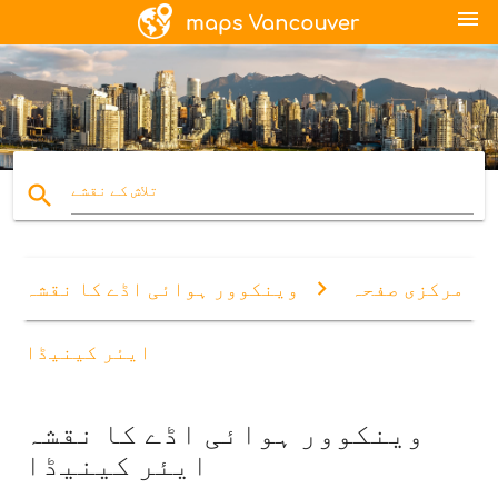
menu
search
تلاش کے نقشے
مرکزی صفحہ
وینکوور ہوائی اڈے کا نقشہ
ایئر کینیڈا
وینکوور ہوائی اڈے کا نقشہ
ایئر کینیڈا