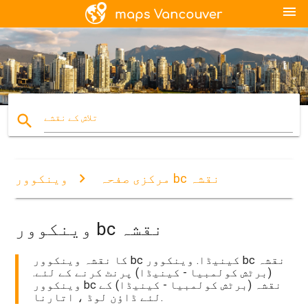
menu
search
تلاش کے نقشے
وینکوور bc نقشہ
مرکزی صفحہ
وینکوور bc نقشہ
کا نقشہ وینکوور bc کینیڈا. وینکوور bc نقشہ
(برٹش کولمبیا - کینیڈا) پرنٹ کرنے کے لئے.
وینکوور bc نقشہ (برٹش کولمبیا - کینیڈا) کے
لئے ڈاؤن لوڈ ، اتارنا.