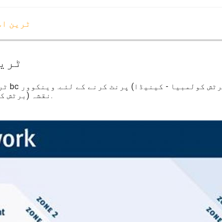
وینکوور bc
وینکو
نقشہ (برٹش کولمبیا - کینیڈا) کے لئے ڈاؤن لوڈ ، اتارنا.