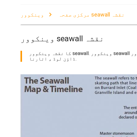
وینکوور seawall نقشہ
مرکزی صفحہ
وینکوور seawall نقشہ
کا نقشہ وینکوور seawall. وینکوور seawall نقشہ (برٹش کولمبیا - کینیڈا) پرنٹ کرنے کے لئے. وینکوور seawall نقشہ (برٹش کولمبیا - کینیڈا) کے لئے
ڈاؤن لوڈ ، اتارنا.