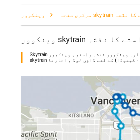
راستے کا نقشہ
مرکزی صفحہ
اشارہ راستے کا نقشہ
Skytrain کی طرف اشارہ وینکوور نقشہ راستوں. وینکوور skytrain کی طرف اشارہ راستے کا نقشہ (برٹش کولمبیا - کینیڈا) پرنٹ کرنے کے لئے. وینکوور