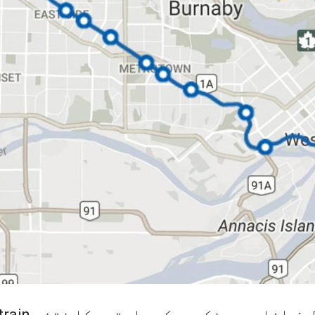
Sky کی طرف اشارہ وینکوور کے راستوں کا نقشہ