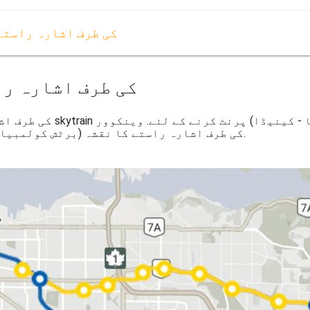
وینکوور skytrain کی طرف اشارہ 
وینکوور skytrain کی طرف 
skytrain کی طرف اشارہ راستے کا نقشہ (برٹش کولمبیا - کینیڈا) کے لئے ڈاؤن لوڈ ، اتارنا.