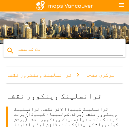
menu
search
تلاش کے نقشے
مرکزی صفحہ
ٹرانسلینک وینکوور نقشہ
ٹرانسلینک وینکوور نقشہ
ٹرانسلینک کینیڈا لائن نقشہ. ٹرانسلینک
وینکوور نقشہ (برٹش کولمبیا - کینیڈا) پرنٹ
کرنے کے لئے. ٹرانسلینک وینکوور نقشہ (برٹش
کولمبیا - کینیڈا) کے لئے ڈاؤن لوڈ ، اتارنا.