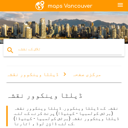
menu
search
تلاش کے نقشے
مرکزی صفحہ
ڈیلٹا وینکوور نقشہ
ڈیلٹا وینکوور نقشہ
نقشہ کے ڈیلٹا وینکوور. ڈیلٹا وینکوور نقشہ
(برٹش کولمبیا - کینیڈا) پرنٹ کرنے کے لئے.
ڈیلٹا وینکوور نقشہ (برٹش کولمبیا - کینیڈا)
کے لئے ڈاؤن لوڈ ، اتارنا.