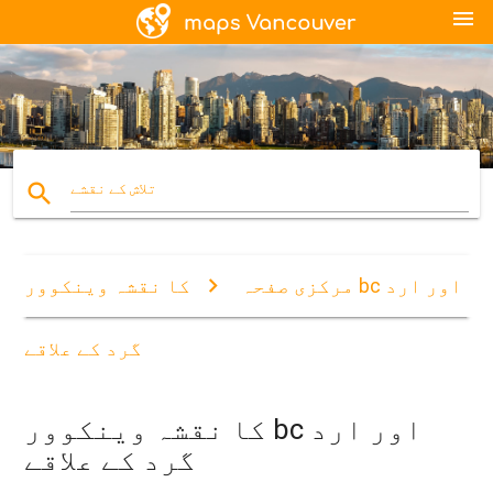
menu
search
تلاش کے نقشے
مرکزی صفحہ
کا نقشہ وینکوور bc اور ارد
گرد کے علاقے
کا نقشہ وینکوور bc اور ارد
گرد کے علاقے