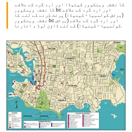
کا نقشہ وینکوور کینیڈا اور ارد گرد کے علاقے.
کا نقشہ وینکوور bc اور ارد گرد کے علاقے
(برٹش کولمبیا - کینیڈا) پرنٹ کرنے کے لئے. کا
نقشہ وینکوور bc اور ارد گرد کے علاقے (برٹش
کولمبیا - کینیڈا) کے لئے ڈاؤن لوڈ ، اتارنا.