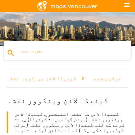
menu
search
تلاش کے نقشے
مرکزی صفحہ
کینیڈا لائن وینکوور نقشہ
کینیڈا لائن وینکوور نقشہ
کینیڈا لائن کا نقشہ اسٹیشنوں. کینیڈا لائن
وینکوور نقشہ (برٹش کولمبیا - کینیڈا) پرنٹ
کرنے کے لئے. کینیڈا لائن وینکوور نقشہ (برٹش
کولمبیا - کینیڈا) کے لئے ڈاؤن لوڈ ، اتارنا.