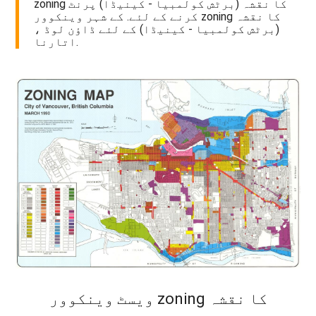
zoning کا نقشہ (برٹش کولمبیا - کینیڈا) پرنٹ
کرنے کے لئے. کے شہر وینکوور zoning کا نقشہ
(برٹش کولمبیا - کینیڈا) کے لئے ڈاؤن لوڈ ،
اتارنا.
ویسٹ وینکوور zoning کا نقشہ