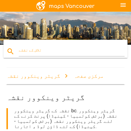
menu
search
تلاش کے نقشے
مرکزی صفحہ
گریٹر وینکوور نقشہ
گریٹر وینکوور نقشہ
نقشہ کے گریٹر وینکوور bc. گریٹر وینکوور
نقشہ (برٹش کولمبیا - کینیڈا) پرنٹ کرنے کے
لئے. گریٹر وینکوور نقشہ (برٹش کولمبیا -
کینیڈا) کے لئے ڈاؤن لوڈ ، اتارنا.