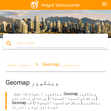
menu
search
تلاش کے نقشے
Geomap وینکوور
مرکزی صفحہ
Geomap وینکوور
وینکوور ارضیات کا نقشہ. Geomap وینکوور
(برٹش کولمبیا - کینیڈا) پرنٹ کرنے کے لئے.
Geomap وینکوور (برٹش کولمبیا - کینیڈا) کے
لئے ڈاؤن لوڈ ، اتارنا.