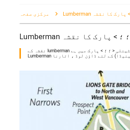
؛ ؛ > پارک کا نقشہ
مرکزی صفحہ
لی < ؛ ؛ > پارک کا نقشہ
نقشہ کے lumberman چاپ سٹینلی < ؛ ؛ > پارک میں ہے. Lumberman چاپ سٹینلی < ؛ ؛ > پارک کا نقشہ (برٹش کولمبیا - کینیڈا) پرنٹ کرنے کے لئے.