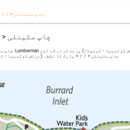
Lumberman چاپ سٹینلی < 
Lumberman چاپ سٹین
Lumberman چاپ سٹینلی < ؛ ؛ > پارک کا نقشہ (برٹش کولمبیا - کینیڈا) کے لئے ڈاؤن لوڈ ، اتارنا.