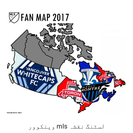
وینکوور mls لسٹنگ نقشہ