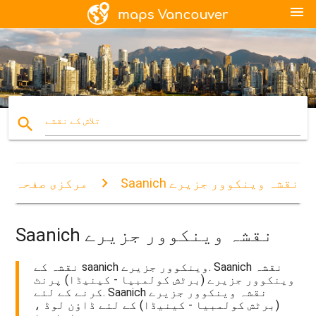
menu
search
تلاش کے نقشے
Saanich نقشہ وینکوور جزیرے
مرکزی صفحہ
Saanich نقشہ وینکوور جزیرے
نقشہ کے saanich وینکوور جزیرے. Saanich نقشہ
وینکوور جزیرے (برٹش کولمبیا - کینیڈا) پرنٹ
کرنے کے لئے. Saanich نقشہ وینکوور جزیرے
(برٹش کولمبیا - کینیڈا) کے لئے ڈاؤن لوڈ ،